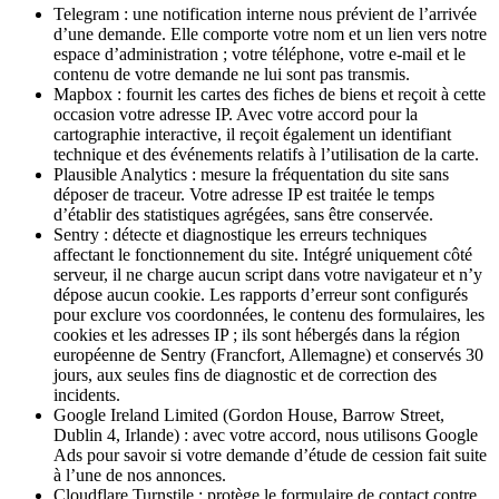
Telegram
: une notification interne nous prévient de l’arrivée
d’une demande. Elle comporte votre nom et un lien vers notre
espace d’administration ; votre téléphone, votre e-mail et le
contenu de votre demande ne lui sont pas transmis.
Mapbox
: fournit les cartes des fiches de biens et reçoit à cette
occasion votre adresse IP. Avec votre accord pour la
cartographie interactive, il reçoit également un identifiant
technique et des événements relatifs à l’utilisation de la carte.
Plausible Analytics
: mesure la fréquentation du site sans
déposer de traceur. Votre adresse IP est traitée le temps
d’établir des statistiques agrégées, sans être conservée.
Sentry
: détecte et diagnostique les erreurs techniques
affectant le fonctionnement du site. Intégré uniquement côté
serveur, il ne charge aucun script dans votre navigateur et n’y
dépose aucun cookie. Les rapports d’erreur sont configurés
pour exclure vos coordonnées, le contenu des formulaires, les
cookies et les adresses IP ; ils sont hébergés dans la région
européenne de Sentry (Francfort, Allemagne) et conservés 30
jours, aux seules fins de diagnostic et de correction des
incidents.
Google Ireland Limited
(Gordon House, Barrow Street,
Dublin 4, Irlande) : avec votre accord, nous utilisons Google
Ads pour savoir si votre demande d’étude de cession fait suite
à l’une de nos annonces.
Cloudflare Turnstile
: protège le formulaire de contact contre