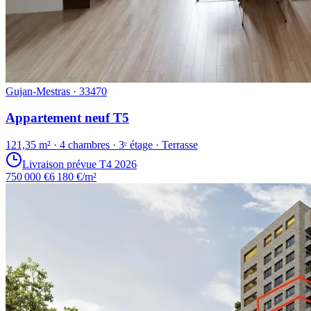
Gujan-Mestras · 33470
Appartement neuf T5
121,35 m² · 4 chambres · 3ᵉ étage · Terrasse
Livraison prévue T4 2026
750 000 €
6 180 €/m²