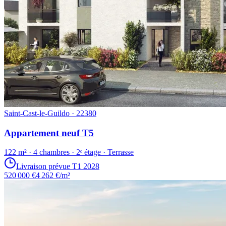
Saint-Cast-le-Guildo · 22380
Appartement neuf T5
122 m² · 4 chambres · 2ᵉ étage · Terrasse
Livraison prévue T1 2028
520 000 €
4 262 €/m²