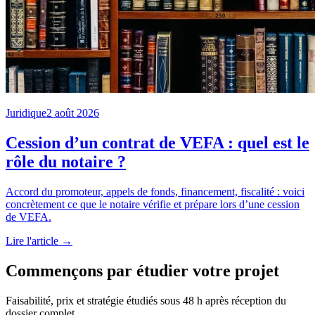
Juridique
2 août 2026
Cession d’un contrat de VEFA : quel est le
rôle du notaire ?
Accord du promoteur, appels de fonds, financement, fiscalité : voici
concrètement ce que le notaire vérifie et prépare lors d’une cession
de VEFA.
Lire l'article →
Commençons par étudier votre projet
Faisabilité, prix et stratégie étudiés sous 48 h après réception du
dossier complet.