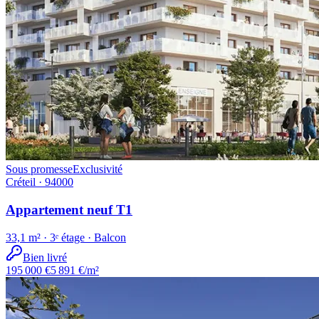
Sous promesse
Exclusivité
Créteil · 94000
Appartement neuf T1
33,1 m² · 3ᵉ étage · Balcon
Bien livré
195 000 €
5 891 €/m²