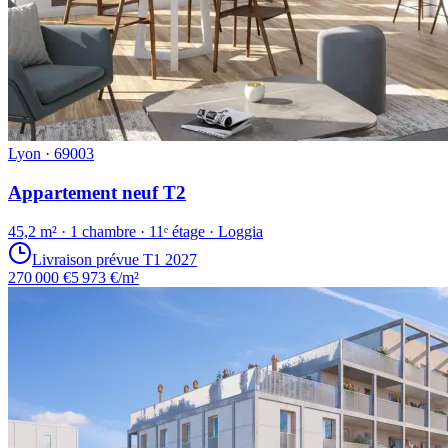
Lyon · 69003
Appartement neuf T2
45,2 m² · 1 chambre · 11ᵉ étage · Loggia
Livraison prévue T1 2027
270 000 €
5 973 €/m²