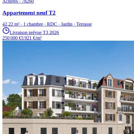
Achères · 78260
Appartement neuf T2
42,22 m² · 1 chambre · RDC · Jardin · Terrasse
Livraison prévue T3 2026
250 000 €
5 921 €/m²