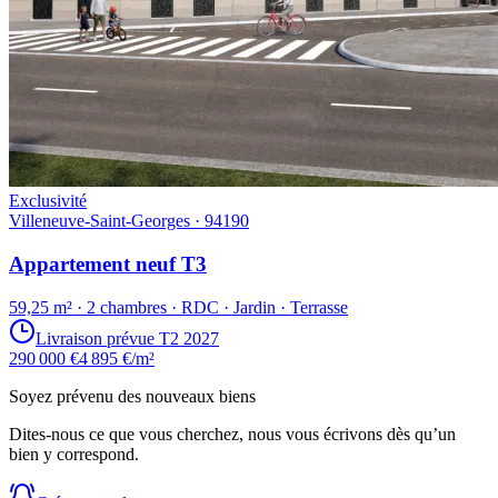
Exclusivité
Villeneuve-Saint-Georges · 94190
Appartement neuf T3
59,25 m² · 2 chambres · RDC · Jardin · Terrasse
Livraison prévue T2 2027
290 000 €
4 895 €/m²
Soyez prévenu des nouveaux biens
Dites-nous ce que vous cherchez, nous vous écrivons dès qu’un
bien y correspond.