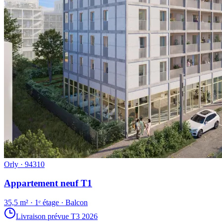
Orly · 94310
Appartement neuf T1
35,5 m² · 1ᵉ étage · Balcon
Livraison prévue T3 2026