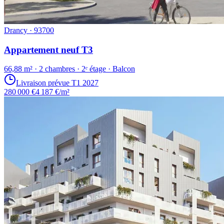
Drancy · 93700
Appartement neuf T3
66,88 m² · 2 chambres · 2ᵉ étage · Balcon
Livraison prévue T1 2027
280 000 €
4 187 €/m²