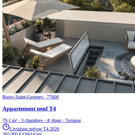
Bussy-Saint-Georges · 77600
Appartement neuf T4
79,1 m² · 3 chambres · 4ᵉ étage · Terrasse
Livraison prévue T4 2026
395 000 €
4 994 €/m²