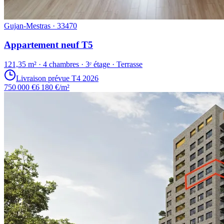
Gujan-Mestras · 33470
Appartement neuf T5
121,35 m² · 4 chambres · 3ᵉ étage · Terrasse
Livraison prévue T4 2026
750 000 €
6 180 €/m²